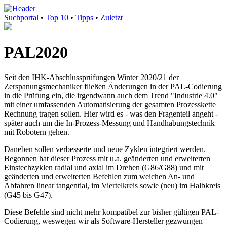
Suchportal
•
Top 10
•
Tipps
•
Zuletzt
PAL2020
Seit den IHK-Abschlussprüfungen Winter 2020/21 der
Zerspanungsmechaniker fließen Änderungen in der PAL-Codierung
in die Prüfung ein, die irgendwann auch dem Trend "Industrie 4.0"
mit einer umfassenden Automatisierung der gesamten Prozesskette
Rechnung tragen sollen. Hier wird es - was den Fragenteil angeht -
später auch um die In-Prozess-Messung und Handhabungstechnik
mit Robotern gehen.
Daneben sollen verbesserte und neue Zyklen integriert werden.
Begonnen hat dieser Prozess mit u.a. geänderten und erweiterten
Einstechzyklen radial und axial im Drehen (G86/G88) und mit
geänderten und erweiterten Befehlen zum weichen An- und
Abfahren linear tangential, im Viertelkreis sowie (neu) im Halbkreis
(G45 bis G47).
Diese Befehle sind nicht mehr kompatibel zur bisher gültigen PAL-
Codierung, weswegen wir als Software-Hersteller gezwungen