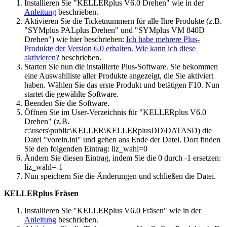
Installieren Sie "KELLERplus V6.0 Drehen" wie in der
Anleitung
beschrieben.
Aktivieren Sie die Ticketnummern für alle Ihre Produkte (z.B.
"SYMplus PALplus Drehen" und "SYMplus VM 840D
Drehen") wie hier beschrieben:
Ich habe mehrere Plus-
Produkte der Version 6.0 erhalten. Wie kann ich diese
aktivieren?
beschrieben.
Starten Sie nun die installierte Plus-Software. Sie bekommen
eine Auswahlliste aller Produkte angezeigt, die Sie aktiviert
haben. Wählen Sie das erste Produkt und betätigen F10. Nun
startet die gewählte Software.
Beenden Sie die Software.
Öffnen Sie im User-Verzeichnis für "KELLERplus V6.0
Drehen" (z.B.
c:\users\public\KELLER\KELLERplusDD\DATASD) die
Datei "vorein.ini" und gehen ans Ende der Datei. Dort finden
Sie den folgenden Eintrag: liz_wahl=0
Ändern Sie diesen Eintrag, indem Sie die 0 durch -1 ersetzen:
liz_wahl=-1
Nun speichern Sie die Änderungen und schließen die Datei.
KELLERplus Fräsen
Installieren Sie "KELLERplus V6.0 Fräsen" wie in der
Anleitung
beschrieben.