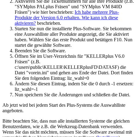
Aktivieren Sie die Ticketnummern für alle Ihre Produkte (z.B.
"SYMplus PALplus Fräsen" und "SYMplus VM 840D
Fräsen") wie hier beschrieben:
Ich habe mehrere Plus-
Produkte der Version 6.0 erhalten. Wie kann ich diese
aktivieren?
beschrieben.
Starten Sie nun die installierte Plus-Software. Sie bekommen
eine Auswahlliste aller Produkte angezeigt, die Sie aktiviert
haben. Wählen Sie das erste Produkt und betätigen F10. Nun
startet die gewählte Software.
Beenden Sie die Software.
Öffnen Sie im User-Verzeichnis für "KELLERplus V6.0
Fräsen" (z.B.
c:\users\public\KELLER\KELLERplusFD\DATASF) die
Datei "vorein.ini" und gehen ans Ende der Datei. Dort finden
Sie den folgenden Eintrag: liz_wahl=0
Ändern Sie diesen Eintrag, indem Sie die 0 durch -1 ersetzen:
liz_wahl=-1
Nun speichern Sie die Änderungen und schließen die Datei.
Ab jetzt wird bei jedem Start des Plus-Systems die Auswahlliste
angeboten.
Bitte beachten Sie, dass nun alle installierten Systeme die gleichen
Benutzerdaten, wie z.B. die Werkzeug-Datenbank verwenden.
Wenn Sie das nicht möchten, müssen Sie die Software zweimal mit