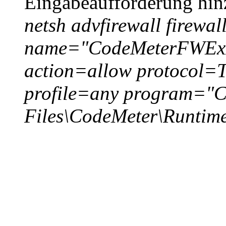
Eingabeaufforderung hin
netsh advfirewall firewal
name="CodeMeterFWEx
action=allow protocol=
profile=any program="
Files\CodeMeter\Runtime