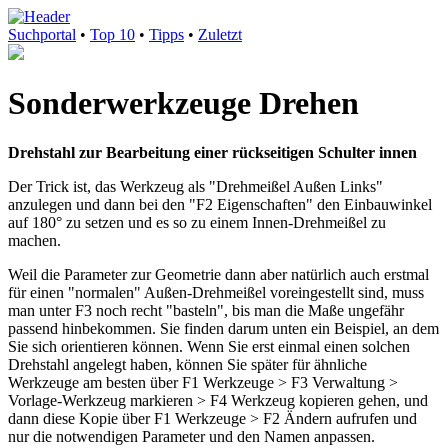
Suchportal
•
Top 10
•
Tipps
•
Zuletzt
Sonderwerkzeuge Drehen
Drehstahl zur Bearbeitung einer rückseitigen Schulter innen
Der Trick ist, das Werkzeug als "Drehmeißel Außen Links"
anzulegen und dann bei den "F2 Eigenschaften" den Einbauwinkel
auf 180° zu setzen und es so zu einem Innen-Drehmeißel zu
machen.
Weil die Parameter zur Geometrie dann aber natürlich auch erstmal
für einen "normalen" Außen-Drehmeißel voreingestellt sind, muss
man unter F3 noch recht "basteln", bis man die Maße ungefähr
passend hinbekommen. Sie finden darum unten ein Beispiel, an dem
Sie sich orientieren können. Wenn Sie erst einmal einen solchen
Drehstahl angelegt haben, können Sie später für ähnliche
Werkzeuge am besten über F1 Werkzeuge > F3 Verwaltung >
Vorlage-Werkzeug markieren > F4 Werkzeug kopieren gehen, und
dann diese Kopie über F1 Werkzeuge > F2 Ändern aufrufen und
nur die notwendigen Parameter und den Namen anpassen.