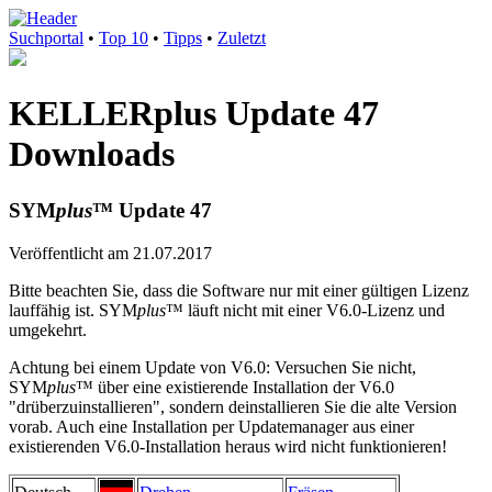
Suchportal
•
Top 10
•
Tipps
•
Zuletzt
KELLERplus Update 47
Downloads
SYM
plus
™ Update 47
Veröffentlicht am 21.07.2017
Bitte beachten Sie, dass die Software nur mit einer gültigen Lizenz
lauffähig ist. SYM
plus
™ läuft nicht mit einer V6.0-Lizenz und
umgekehrt.
Achtung bei einem Update von V6.0: Versuchen Sie nicht,
SYM
plus
™ über eine existierende Installation der V6.0
"drüberzuinstallieren", sondern deinstallieren Sie die alte Version
vorab. Auch eine Installation per Updatemanager aus einer
existierenden V6.0-Installation heraus wird nicht funktionieren!