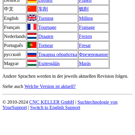
Deutsch
Drehen
Fräsen
中文
车削
铣削
English
Turning
Milling
Français
Tournage
Fraisage
Nederlands
Draaien
Frezen
Português
Tornear
Fresar
русский
Токарна обработка
Фрезерование
Magyar
Esztergálás
Marás
Andere Sprachen werden in der jeweils aktuellen Revision folgen.
Siehe auch
Welche Version ist aktuell?
© 2010-2024
CNC KELLER GmbH
|
Suchtechnologie von
YourSupport
|
Switch to English Support