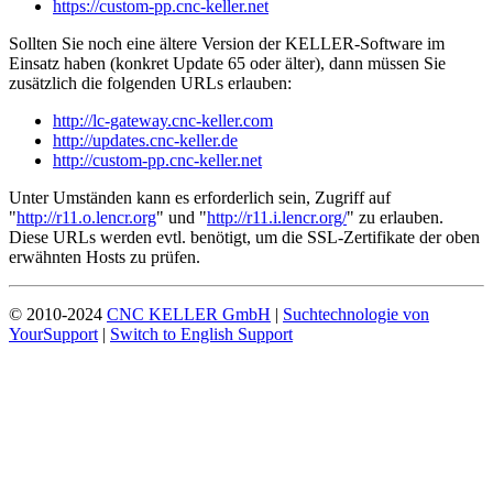
https://custom-pp.cnc-keller.net
Sollten Sie noch eine ältere Version der KELLER-Software im
Einsatz haben (konkret Update 65 oder älter), dann müssen Sie
zusätzlich die folgenden URLs erlauben:
http://lc-gateway.cnc-keller.com
http://updates.cnc-keller.de
http://custom-pp.cnc-keller.net
Unter Umständen kann es erforderlich sein, Zugriff auf
"
http://r11.o.lencr.org
" und "
http://r11.i.lencr.org/
" zu erlauben.
Diese URLs werden evtl. benötigt, um die SSL-Zertifikate der oben
erwähnten Hosts zu prüfen.
© 2010-2024
CNC KELLER GmbH
|
Suchtechnologie von
YourSupport
|
Switch to English Support