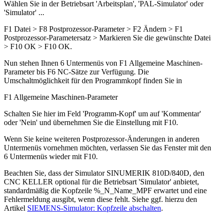
Wählen Sie in der Betriebsart 'Arbeitsplan', 'PAL-Simulator' oder
'Simulator' ...
F1 Datei > F8 Postprozessor-Parameter > F2 Ändern > F1
Postprozessor-Parametersatz > Markieren Sie die gewünschte Datei
> F10 OK > F10 OK.
Nun stehen Ihnen 6 Untermenüs von F1 Allgemeine Maschinen-
Parameter bis F6 NC-Sätze zur Verfügung. Die
Umschaltmöglichkeit für den Programmkopf finden Sie in
F1 Allgemeine Maschinen-Parameter
Schalten Sie hier im Feld 'Programm-Kopf' um auf 'Kommentar'
oder 'Nein' und übernehmen Sie die Einstellung mit F10.
Wenn Sie keine weiteren Postprozessor-Änderungen in anderen
Untermenüs vornehmen möchten, verlassen Sie das Fenster mit den
6 Untermenüs wieder mit F10.
Beachten Sie, dass der Simulator SINUMERIK 810D/840D, den
CNC KELLER optional für die Betriebsart 'Simulator' anbietet,
standardmäßig die Kopfzeile %_N_Name_MPF erwartet und eine
Fehlermeldung ausgibt, wenn diese fehlt. Siehe ggf. hierzu den
Artikel
SIEMENS-Simulator: Kopfzeile abschalten
.