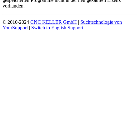
gespeicherten Programme nicht in der neu gekauften Lizenz
vorhanden.
© 2010-2024
CNC KELLER GmbH
|
Suchtechnologie von
YourSupport
|
Switch to English Support