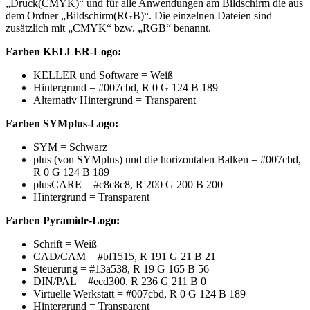
„Druck(CMYK)“ und für alle Anwendungen am Bildschirm die aus
dem Ordner „Bildschirm(RGB)“. Die einzelnen Dateien sind
zusätzlich mit „CMYK“ bzw. „RGB“ benannt.
Farben KELLER-Logo:
KELLER und Software = Weiß
Hintergrund = #007cbd, R 0 G 124 B 189
Alternativ Hintergrund = Transparent
Farben SYMplus-Logo:
SYM = Schwarz
plus (von SYMplus) und die horizontalen Balken = #007cbd,
R 0 G 124 B 189
plusCARE = #c8c8c8, R 200 G 200 B 200
Hintergrund = Transparent
Farben Pyramide-Logo:
Schrift = Weiß
CAD/CAM = #bf1515, R 191 G 21 B 21
Steuerung = #13a538, R 19 G 165 B 56
DIN/PAL = #ecd300, R 236 G 211 B 0
Virtuelle Werkstatt = #007cbd, R 0 G 124 B 189
Hintergrund = Transparent