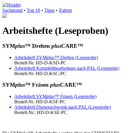
Suchportal
•
Top 10
•
Tipps
•
Zuletzt
Arbeitshefte (Leseproben)
SYM
plus
™ Drehen
plus
CARE™
Arbeitsheft SYM
plus
™ Drehen (Leseprobe)
Bestell-Nr. HD-D-KSD-PC
Arbeitsheft Komplettbearbeitung nach PAL (Leseprobe)
Bestell-Nr. HD-D-KSC-PC
SYM
plus
™ Fräsen
plus
CARE™
Arbeitsheft SYM
plus
™ Fräsen (Leseprobe)
Bestell-Nr. HD-D-KSF-PC
Arbeitsheft Ebenenschwenk nach PAL (Leseprobe)
Bestell-Nr.: HD-D-KSE-PC