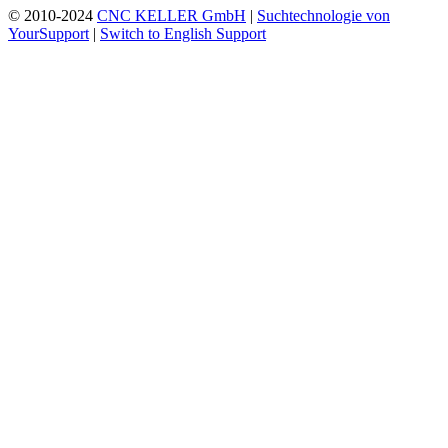
© 2010-2024
CNC KELLER GmbH
|
Suchtechnologie von
YourSupport
|
Switch to English Support