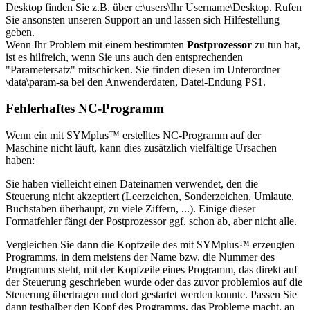
Desktop finden Sie z.B. über c:\users\Ihr Username\Desktop. Rufen
Sie ansonsten unseren Support an und lassen sich Hilfestellung
geben.
Wenn Ihr Problem mit einem bestimmten
Postprozessor
zu tun hat,
ist es hilfreich, wenn Sie uns auch den entsprechenden
"Parametersatz" mitschicken. Sie finden diesen im Unterordner
\data\param-sa bei den Anwenderdaten, Datei-Endung PS1.
Fehlerhaftes NC-Programm
Wenn ein mit SYMplus™ erstelltes NC-Programm auf der
Maschine nicht läuft, kann dies zusätzlich vielfältige Ursachen
haben:
Sie haben vielleicht einen Dateinamen verwendet, den die
Steuerung nicht akzeptiert (Leerzeichen, Sonderzeichen, Umlaute,
Buchstaben überhaupt, zu viele Ziffern, ...). Einige dieser
Formatfehler fängt der Postprozessor ggf. schon ab, aber nicht alle.
Vergleichen Sie dann die Kopfzeile des mit SYMplus™ erzeugten
Programms, in dem meistens der Name bzw. die Nummer des
Programms steht, mit der Kopfzeile eines Programm, das direkt auf
der Steuerung geschrieben wurde oder das zuvor problemlos auf die
Steuerung übertragen und dort gestartet werden konnte. Passen Sie
dann testhalber den Kopf des Programms, das Probleme macht, an