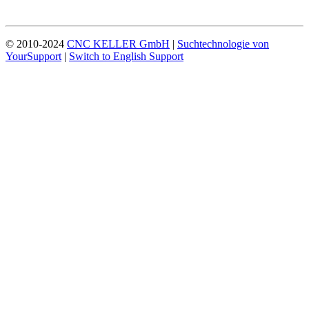
© 2010-2024
CNC KELLER GmbH
|
Suchtechnologie von
YourSupport
|
Switch to English Support