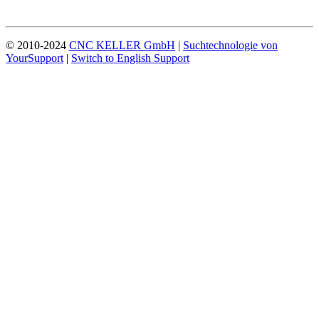
© 2010-2024
CNC KELLER GmbH
|
Suchtechnologie von
YourSupport
|
Switch to English Support